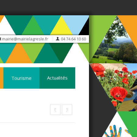
mairie@mairielagresle.fr
04 74 64 10 60
Actualités
Tourisme