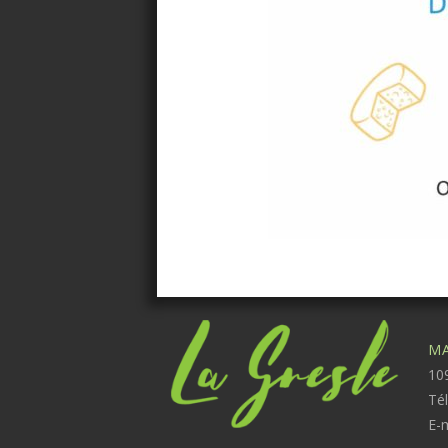
MA
109
Té
E-m