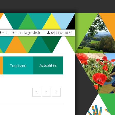
mairie@mairielagresle.fr
04 74 64 10 60
Actualités
Tourisme