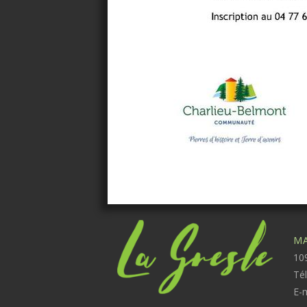
MA
109
Té
E-m