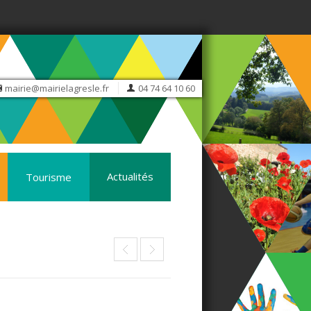
mairie@mairielagresle.fr
04 74 64 10 60
Actualités
Tourisme