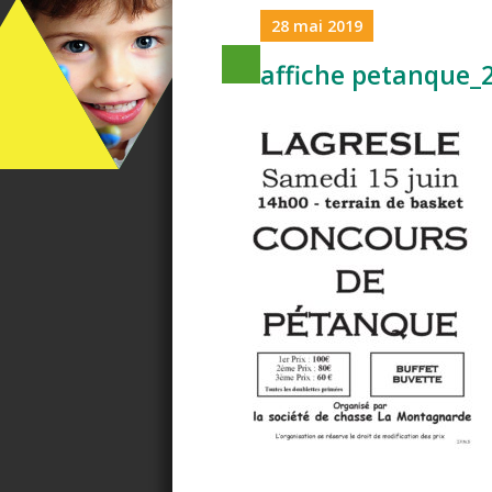
28 mai 2019
affiche petanque_