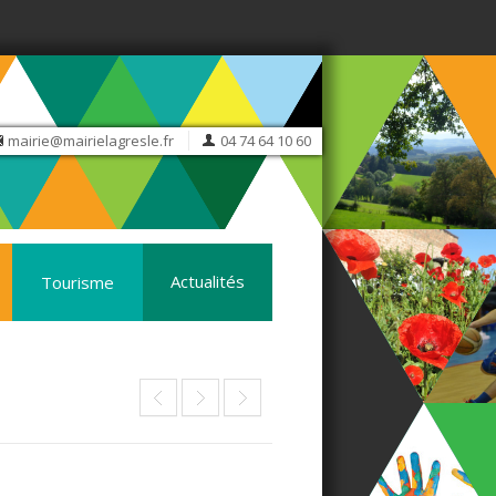
mairie@mairielagresle.fr
04 74 64 10 60
Actualités
Tourisme