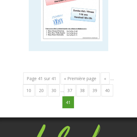
Page 41 sur 41
« Première page
«
…
10
20
30
…
37
38
39
40
41