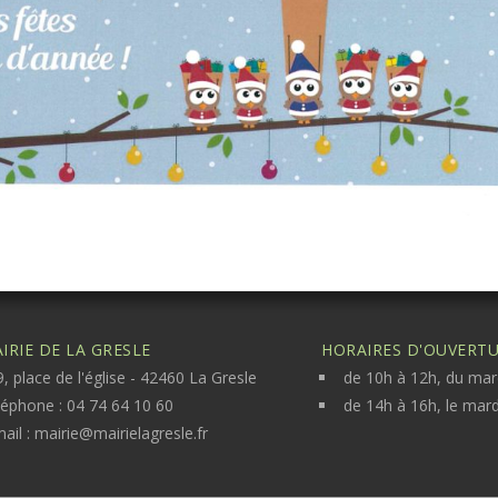
IRIE DE LA GRESLE
HORAIRES D'OUVERTUR
, place de l'église - 42460 La Gresle
de 10h à 12h, du mar
léphone : 04 74 64 10 60
de 14h à 16h, le mard
ail :
mairie@mairielagresle.fr