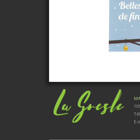
MA
109
Té
E-m