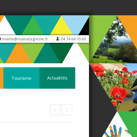
mairie@mairielagresle.fr
04 74 64 10 60
Actualités
Tourisme