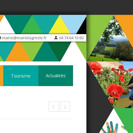
mairie@mairielagresle.fr
04 74 64 10 60
Actualités
Tourisme