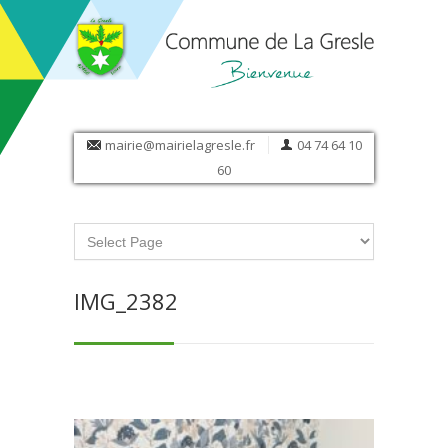
mairie@mairielagresle.fr
04 74 64 10
60
IMG_2382