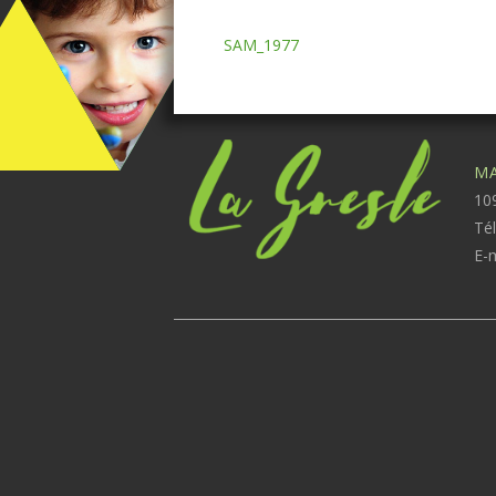
SAM_1977
MA
109
Té
E-m