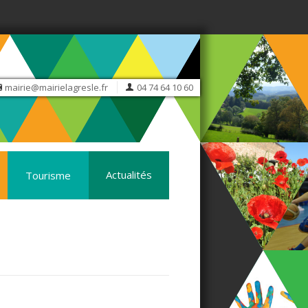
mairie@mairielagresle.fr
04 74 64 10 60
Actualités
Tourisme