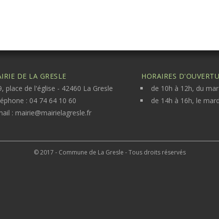
IRIE DE LA GRESLE
HORAIRES D'OUVERTUR
, place de l'église - 42460 La Gresle
de 10h à 12h, du mar
léphone : 04 74 64 10 60
de 14h à 16h, le mard
ail :
mairie@mairielagresle.fr
© 2017 - Commune de La Gresle - Tous droits réservés