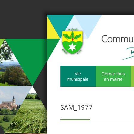
Vie
Démarches
municipale
en mairie
SAM_1977