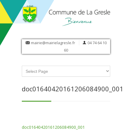
mairie@mairielagresle.fr
04 74 64 10
60
doc01640420161206084900_001
doc01640420161206084900_001