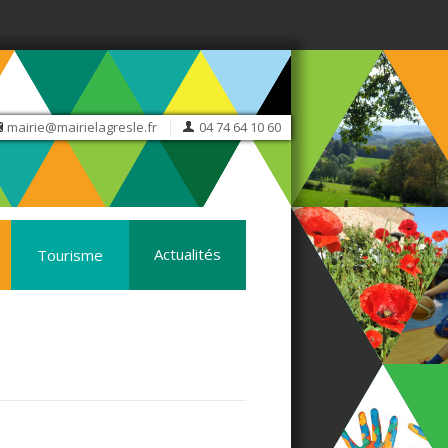
mairie@mairielagresle.fr
04 74 64 10 60
Actualités
Tourisme