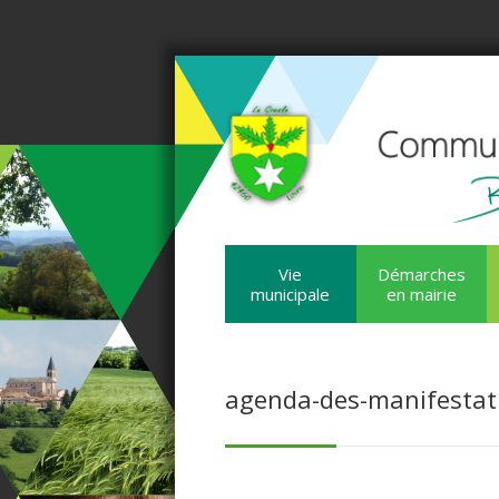
Vie
Démarches
municipale
en mairie
agenda-des-manifestat