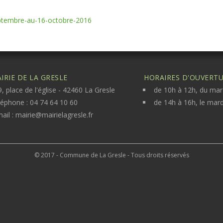
ptembre-au-16-octobre-2016
IRIE DE LA GRESLE
HORAIRES D'OUVERTUR
, place de l'église - 42460 La Gresle
de 10h à 12h, du mar
léphone : 04 74 64 10 60
de 14h à 16h, le mard
ail :
mairie@mairielagresle.fr
© 2017 - Commune de La Gresle - Tous droits réservés