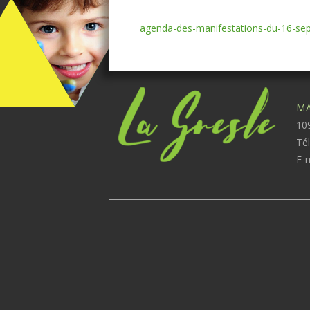
agenda-des-manifestations-du-16-se
MA
109
Té
E-m