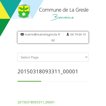
mairie@mairielagresle.fr
04 74 64 10
60
20150318093311_00001
20150318093311_00001