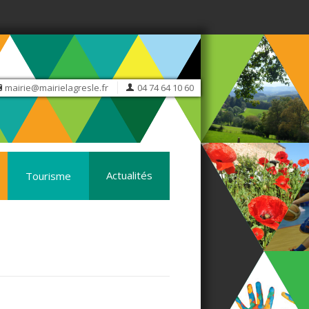
mairie@mairielagresle.fr
04 74 64 10 60
Actualités
Tourisme