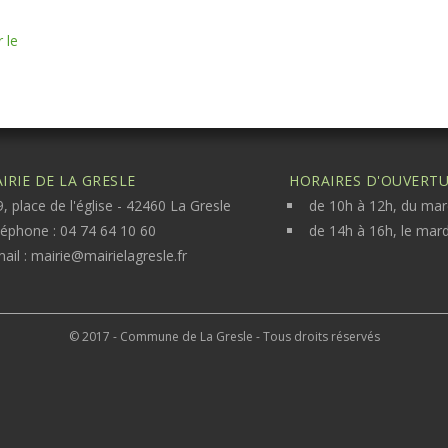
IRIE DE LA GRESLE
HORAIRES D'OUVERTUR
, place de l'église - 42460 La Gresle
de 10h à 12h, du mar
léphone : 04 74 64 10 60
de 14h à 16h, le mard
ail :
mairie@mairielagresle.fr
© 2017 - Commune de La Gresle - Tous droits réservés