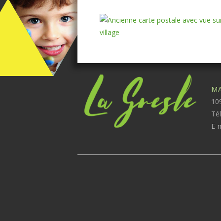
MA
109
Té
E-m