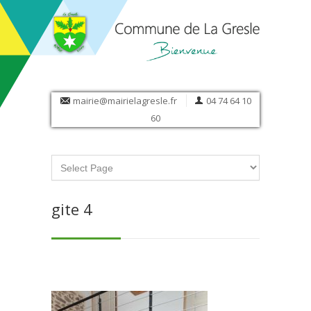
mairie@mairielagresle.fr
04 74 64 10
60
gite 4