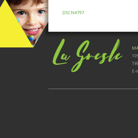
DSCN4797
MA
109
Té
E-m