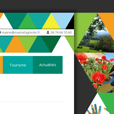
mairie@mairielagresle.fr
04 74 64 10 60
Actualités
Tourisme