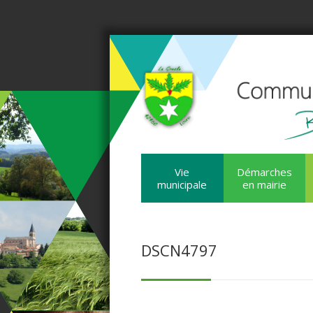
Vie
Démarches
municipale
en mairie
DSCN4797