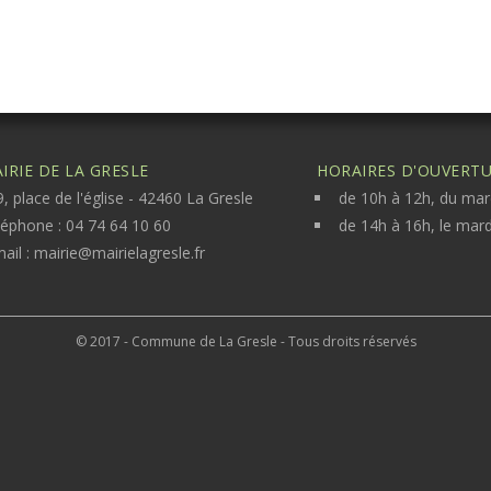
IRIE DE LA GRESLE
HORAIRES D'OUVERTUR
, place de l'église - 42460 La Gresle
de 10h à 12h, du mar
léphone : 04 74 64 10 60
de 14h à 16h, le mard
ail :
mairie@mairielagresle.fr
© 2017 - Commune de La Gresle - Tous droits réservés