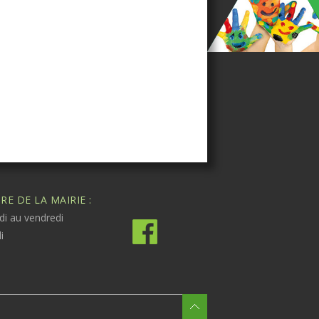
E DE LA MAIRIE :
di au vendredi
i