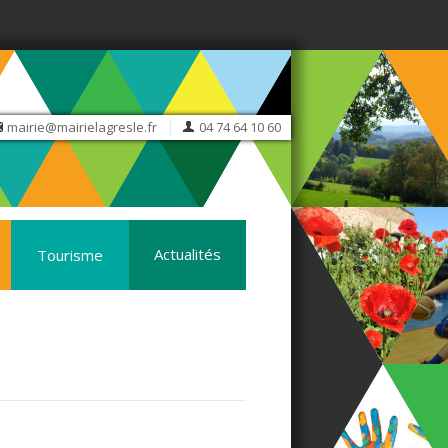
mairie@mairielagresle.fr
04 74 64 10 60
Actualités
Tourisme