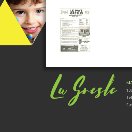
MA
109
Té
E-m