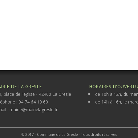
IRIE DE LA GRESLE
HORAIRES D'OUVERTUR
, place de l'église - 42460 La Gresle
de 10h à 12h, du mar
léphone : 04 74 64 10 60
de 14h à 16h, le mard
ail :
mairie@mairielagresle.fr
© 2017 - Commune de La Gresle - Tous droits réservés