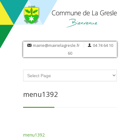
mairie@mairielagresle.fr
04 74 64 10
60
menu1392
menu1392