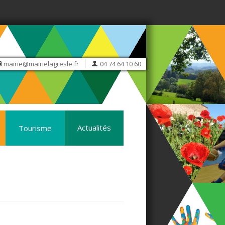
mairie@mairielagresle.fr
04 74 64 10 60
Actualités
Tourisme