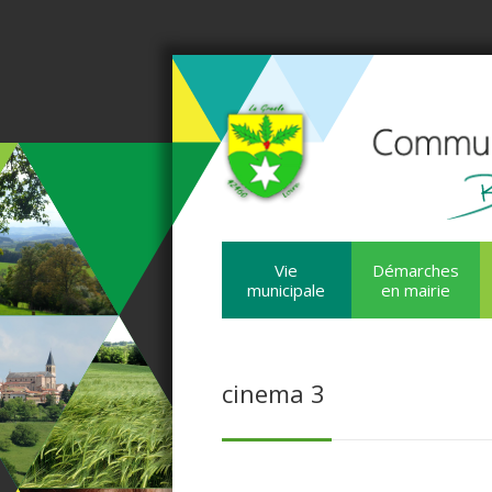
Vie
Démarches
municipale
en mairie
cinema 3