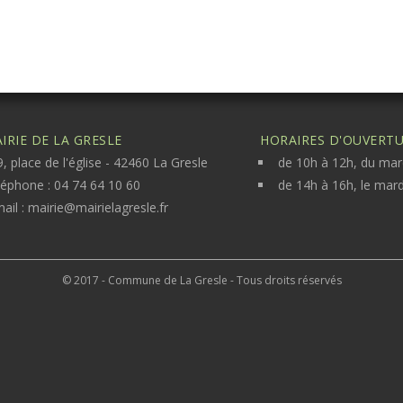
IRIE DE LA GRESLE
HORAIRES D'OUVERTUR
, place de l'église - 42460 La Gresle
de 10h à 12h, du mar
léphone : 04 74 64 10 60
de 14h à 16h, le mard
ail :
mairie@mairielagresle.fr
© 2017 - Commune de La Gresle - Tous droits réservés