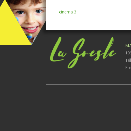
cinema 3
MA
109
Té
E-m