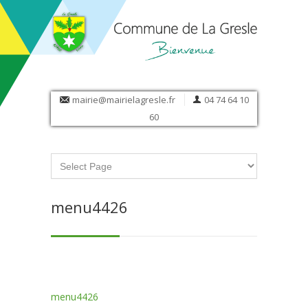
mairie@mairielagresle.fr
04 74 64 10
60
menu4426
menu4426