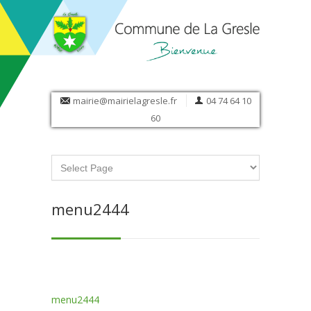
mairie@mairielagresle.fr
04 74 64 10
60
menu2444
menu2444