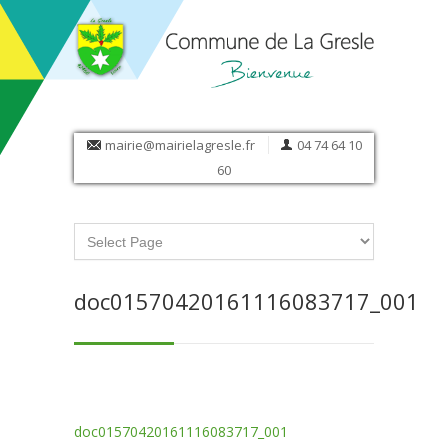
mairie@mairielagresle.fr
04 74 64 10
60
doc01570420161116083717_001
doc01570420161116083717_001