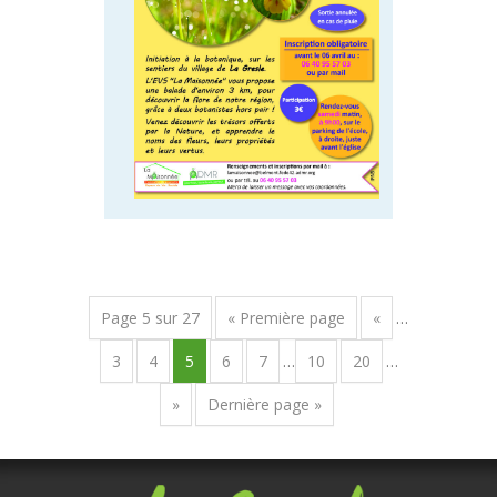
Page 5 sur 27
« Première page
«
…
3
4
5
6
7
…
10
20
…
»
Dernière page »