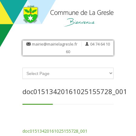
mairie@mairielagresle.fr
04 74 64 10
60
doc01513420161025155728_001
doc01513420161025155728_001