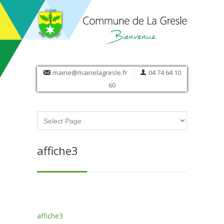
mairie@mairielagresle.fr
04 74 64 10
60
affiche3
affiche3