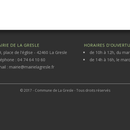
IRIE DE LA GRESLE
HORAIRES D'OUVERTUR
, place de l'église - 42460 La Gresle
de 10h à 12h, du mar
léphone : 04 74 64 10 60
de 14h à 16h, le mard
ail :
mairie@mairielagresle.fr
© 2017 - Commune de La Gresle - Tous droits réservés