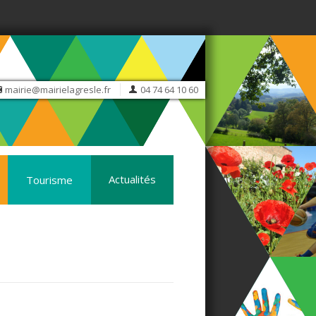
mairie@mairielagresle.fr
04 74 64 10 60
Actualités
Tourisme