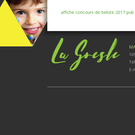
affiche-concours-de-belote-2017-pub
MA
109
Té
E-m