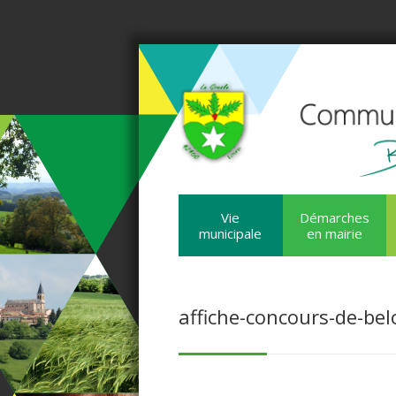
Vie
Démarches
municipale
en mairie
affiche-concours-de-be