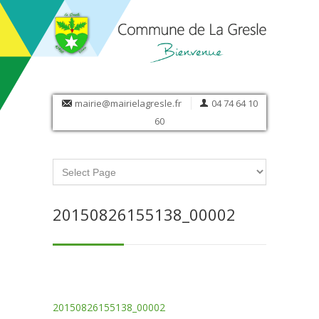
mairie@mairielagresle.fr
04 74 64 10
60
20150826155138_00002
20150826155138_00002