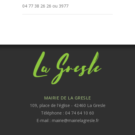
04 77 38 26 26 ou 3977
MAIRIE DE LA GRESLE
109, place de l'église - 42460 La Gresle
Téléphone : 04 74 64 10 60
E-mail :
mairie@mairielagresle.fr